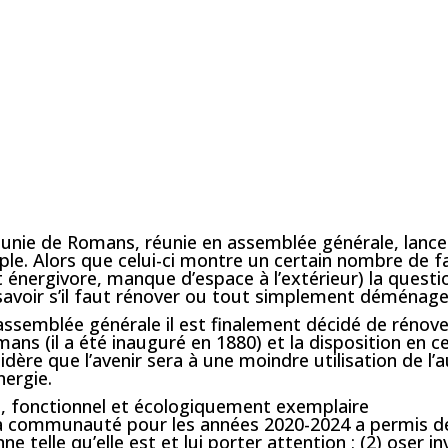
e unie de Romans, réunie en assemblée générale, lan
ple. Alors que celui-ci montre un certain nombre de f
nergivore, manque d’espace à l’extérieur) la question
voir s’il faut rénover ou tout simplement déménage
assemblée générale il est finalement décidé de rénover 
mans (il a été inauguré en 1880) et la disposition en 
nsidère que l’avenir sera à une moindre utilisation de l
nergie.
u, fonctionnel et écologiquement exemplaire
 la communauté pour les années 2020-2024 a permis d
e telle qu’elle est et lui porter attention ; (2) oser invi