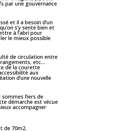
tifs par une gouvernance
sé et il a besoin d’un
qu’on s’y sente bien et
ttre à l’abri pour
uler le mieux possible
lté de circulation entre
es, rangements, etc…
ce de la courette
accessibilité aux
réation d’une nouvelle
us sommes fiers de
Cette démarche est vécue
r mieux accompagner
st de 70m2.