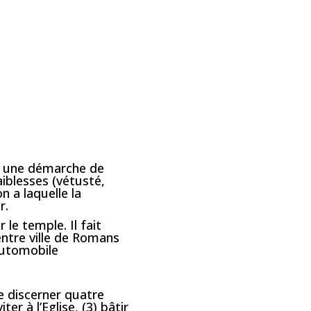
ce une démarche de
aiblesses (vétusté,
 a laquelle la
r.
le temple. Il fait
centre ville de Romans
’automobile
e discerner quatre
ter à l’Eglise, (3) bâtir