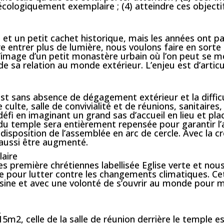
 écologiquement exemplaire ; (4) atteindre ces objec
t un petit cachet historique, mais les années ont pas
e entrer plus de lumière, nous voulons faire en sorte 
 l’image d’un petit monastère urbain où l’on peut se me
de sa relation au monde extérieur. L’enjeu est d’artic
est sans absence de dégagement extérieur et la difficu
e culte, salle de convivialité et de réunions, sanitair
défi en imaginant un grand sas d’accueil en lieu et pla
n du temple sera entièrement repensée pour garantir l’
disposition de l’assemblée en arc de cercle. Avec la c
 aussi être augmenté.
aire
es première chrétiennes labellisée Eglise verte et no
ire pour lutter contre les changements climatiques. 
voisine et avec une volonté de s’ouvrir au monde pou
2
5m2, celle de la salle de réunion derrière le temple e