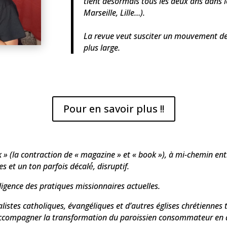
tient désormais tous les deux ans dans l
Marseille, Lille…).
La revue veut susciter un mouvement de
plus large.
Pour en savoir plus !!
» (la contraction de « magazine » et « book »), à mi-chemin entre
s et un ton parfois décalé́, disruptif.
ligence des pratiques missionnaires actuelles.
alistes catholiques, évangéliques et d’autres églises chrétiennes t
 accompagner la transformation du paroissien consommateur en d