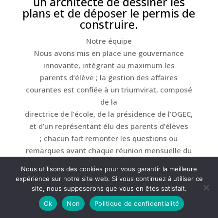
un architecte de dessiner les
plans et de déposer le permis de
construire.
Notre équipe
Nous avons mis en place une gouvernance
innovante, intégrant au maximum les
parents d’élève ; la gestion des affaires
courantes est confiée à un triumvirat, composé
de la
directrice de l’école, de la présidence de l’OGEC,
et d’un représentant élu des parents d’élèves
; chacun fait remonter les questions ou
remarques avant chaque réunion mensuelle du
triumvirat ; et il se tient également trois réunions
Nous utilisons des cookies pour vous garantir la meilleure
plénières, au début, milieu et fin de l’année,
expérience sur notre site web. Si vous continuez à utiliser ce
pour prendre ensemble les décisions concernant
site, nous supposerons que vous en êtes satisfait.
la gestion présente et future de l’école. Cette
Ok
Non
Politique de confidentialité
souplesse d’organisation permet à la fois aux